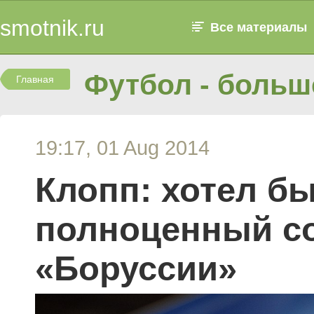
smotnik.ru
Все материалы
Футбол - больше
Главная
19:17, 01 Aug 2014
Клопп: хотел б
полноценный со
«Боруссии»