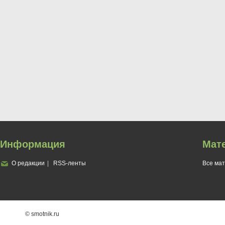
Информация
Мат
О редакции
RSS-ленты
Все ма
© smotnik.ru