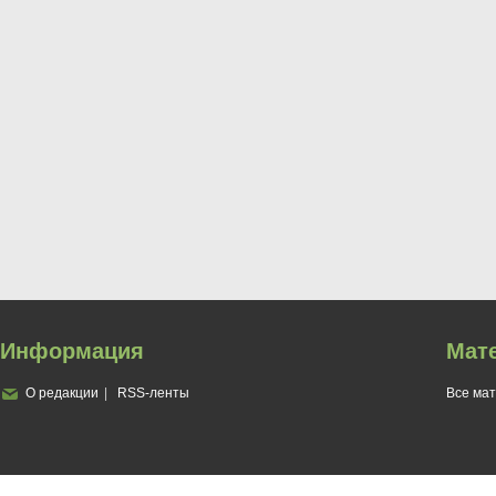
Информация
Мат
О редакции
RSS-ленты
Все ма